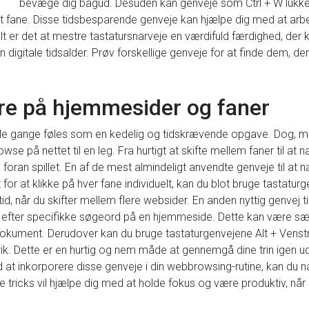
bevæge dig bagud. Desuden kan genveje som Ctrl + W lukke 
ket fane. Disse tidsbesparende genveje kan hjælpe dig med at arb
alt er det at mestre tastatursnarveje en værdifuld færdighed, de
en digitale tidsalder. Prøv forskellige genveje for at finde dem, de
ere på hjemmesider og faner
le gange føles som en kedelig og tidskrævende opgave. Dog, med
e på nettet til en leg. Fra hurtigt at skifte mellem faner til at 
foran spillet. En af de mest almindeligt anvendte genveje til at n
for at klikke på hver fane individuelt, kan du blot bruge tastaturge
id, når du skifter mellem flere websider. En anden nyttig genvej t
ge efter specifikke søgeord på en hjemmeside. Dette kan være særli
 dokument. Derudover kan du bruge tastaturgenvejene Alt + Venstre 
k. Dette er en hurtig og nem måde at gennemgå dine trin igen ude
 at inkorporere disse genveje i din webbrowsing-rutine, kan du 
de tricks vil hjælpe dig med at holde fokus og være produktiv, nå