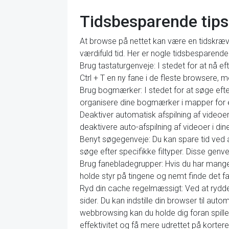
Tidsbesparende tips
At browse på nettet kan være en tidskræv
værdifuld tid. Her er nogle tidsbesparende 
Brug tastaturgenveje: I stedet for at nå e
Ctrl + T en ny fane i de fleste browsere, 
Brug bogmærker: I stedet for at søge ef
organisere dine bogmærker i mapper for e
Deaktiver automatisk afspilning af videoer
deaktivere auto-afspilning af videoer i dine
Benyt søgegenveje: Du kan spare tid ved at
søge efter specifikke filtyper. Disse genve
Brug fanebladegrupper: Hvis du har mange
holde styr på tingene og nemt finde det fa
Ryd din cache regelmæssigt: Ved at rydde
sider. Du kan indstille din browser til au
webbrowsing kan du holde dig foran spille
effektivitet og få mere udrettet på kortere 